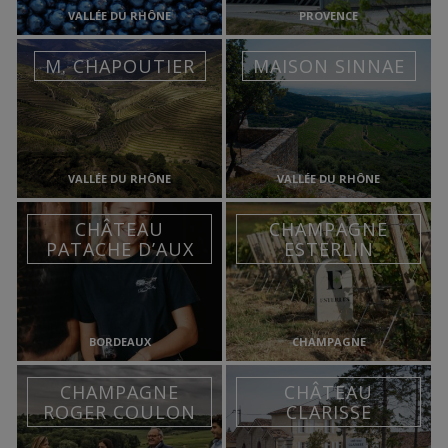
VALLÉE DU RHÔNE
PROVENCE
M. CHAPOUTIER
MAISON SINNAE
VALLÉE DU RHÔNE
VALLÉE DU RHÔNE
CHÂTEAU
CHAMPAGNE
PATACHE D’AUX
ESTERLIN
BORDEAUX
CHAMPAGNE
CHAMPAGNE
CHÂTEAU
ROGER COULON
CLARISSE