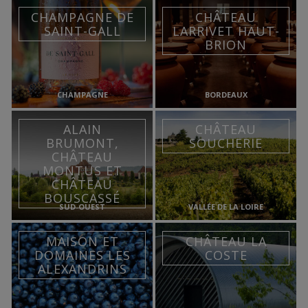
CHAMPAGNE DE
CHÂTEAU
SAINT-GALL
LARRIVET HAUT-
BRION
CHAMPAGNE
BORDEAUX
ALAIN
CHÂTEAU
BRUMONT,
SOUCHERIE
CHÂTEAU
MONTUS ET
CHÂTEAU
BOUSCASSÉ
SUD-OUEST
VALLÉE DE LA LOIRE
MAISON ET
CHÂTEAU LA
DOMAINES LES
COSTE
ALEXANDRINS