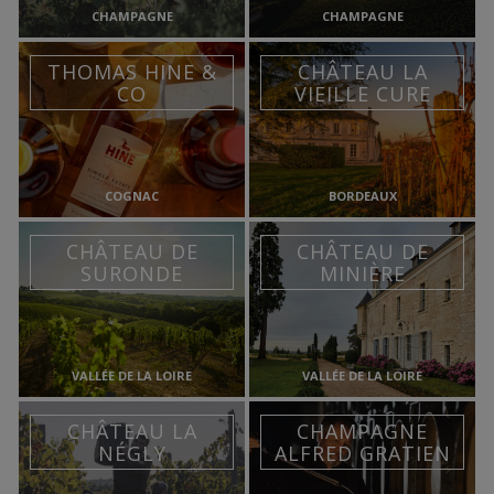
CHAMPAGNE
CHAMPAGNE
THOMAS HINE &
CHÂTEAU LA
CO
VIEILLE CURE
COGNAC
BORDEAUX
CHÂTEAU DE
CHÂTEAU DE
SURONDE
MINIÈRE
VALLÉE DE LA LOIRE
VALLÉE DE LA LOIRE
CHÂTEAU LA
CHAMPAGNE
NÉGLY
ALFRED GRATIEN