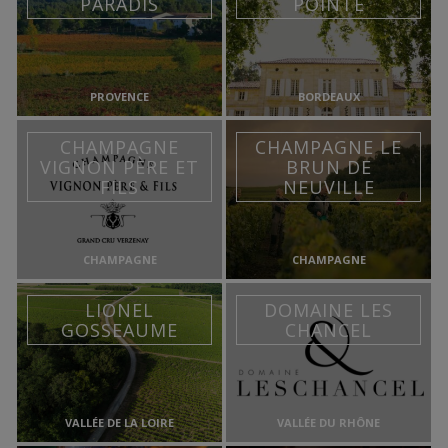
PARADIS
POINTE
PROVENCE
BORDEAUX
CHAMPAGNE
CHAMPAGNE LE
VIGNON PÈRE ET
BRUN DE
FILS
NEUVILLE
CHAMPAGNE
CHAMPAGNE
LIONEL
DOMAINE LES
GOSSEAUME
CHANCEL
VALLÉE DE LA LOIRE
VALLÉE DU RHÔNE