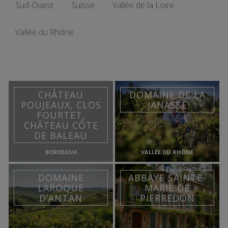
Sud-Ouest
Suisse
Vallée de la Loire
Vallée du Rhône
CHÂTEAU
DOMAINE DE LA
POUJEAUX, CLOS
JANASSE
FOURTET,
CHÂTEAU CÔTE
DE BALEAU
BORDEAUX
VALLÉE DU RHÔNE
DOMAINE
ABBAYE SAINTE-
LAROQUE
MARIE DE
D’ANTAN
PIERREDON