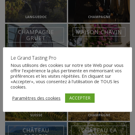
LANGUEDOC
CHAMPAGNE
CHAMPAGNE
MAISON CHAVIN
GRUET
Le Grand Tasting Pro
Nous utilisons des cookies sur notre site Web pour vous
CHAMPAGNE
SANS ALCOOL
offrir l'expérience la plus pertinente en mémorisant vos
préférences et les visites répétées. En cliquant sur
CAVE DES
CHAMPAGNE
«Accepter», vous consentez à l'utilisation de TOUS les
AMANDIERS
VILMART & CIE
cookies.
ACCEPTER
Paramètres des cookies
SUISSE
CHAMPAGNE
CHÂTEAU
CHÂTEAU LA