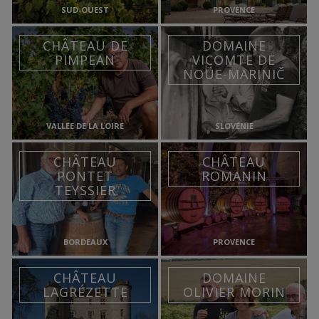
SUD-OUEST
PROVENCE
CHÂTEAU DE
DOMAINE
PIMPEAN
VICOMTE DE
NOÜE-MARINIČ
VALLÉE DE LA LOIRE
SLOVÉNIE
CHÂTEAU
CHÂTEAU
PONTET
ROMANIN
TEYSSIER
BORDEAUX
PROVENCE
CHÂTEAU
DOMAINE
LAGRÉZETTE
OLIVIER MORIN