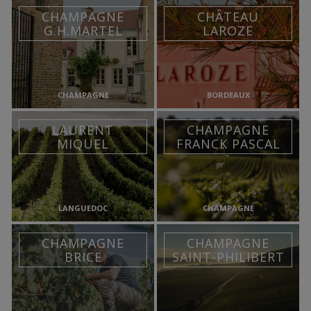
CHAMPAGNE
CHÂTEAU
G.H.MARTEL
LAROZE
CHAMPAGNE
BORDEAUX
LAURENT
CHAMPAGNE
MIQUEL
FRANCK PASCAL
LANGUEDOC
CHAMPAGNE
CHAMPAGNE
CHAMPAGNE
BRICE
SAINT-PHILIBERT