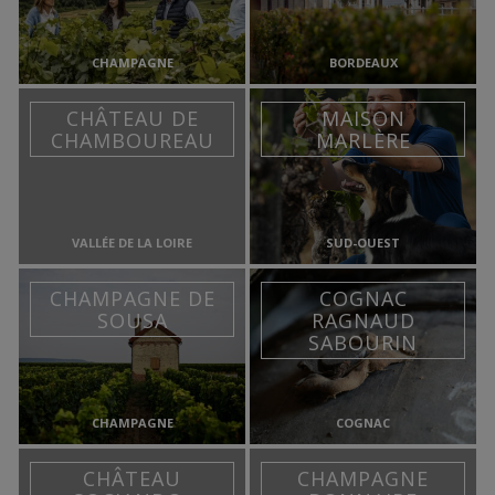
CHAMPAGNE
BORDEAUX
CHÂTEAU DE
MAISON
CHAMBOUREAU
MARLÈRE
VALLÉE DE LA LOIRE
SUD-OUEST
CHAMPAGNE DE
COGNAC
SOUSA
RAGNAUD
SABOURIN
CHAMPAGNE
COGNAC
CHÂTEAU
CHAMPAGNE