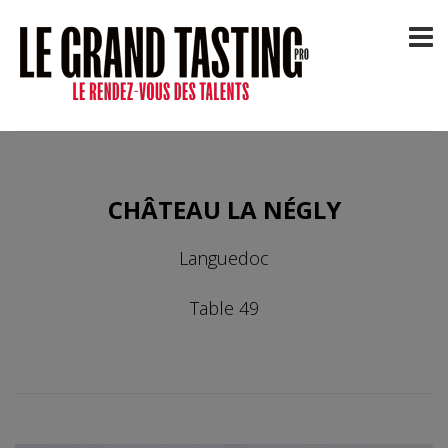
CHÂTEAU LA NÉGLY
Languedoc
Table 49