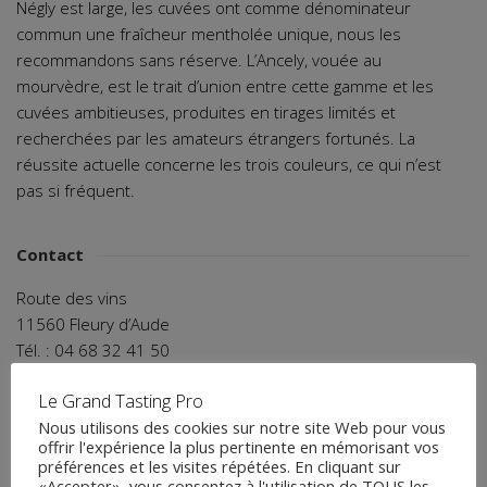
Négly est large, les cuvées ont comme dénominateur
commun une fraîcheur mentholée unique, nous les
recommandons sans réserve. L’Ancely, vouée au
mourvèdre, est le trait d’union entre cette gamme et les
cuvées ambitieuses, produites en tirages limités et
recherchées par les amateurs étrangers fortunés. La
réussite actuelle concerne les trois couleurs, ce qui n’est
pas si fréquent.
Contact
Route des vins
11560 Fleury d’Aude
Tél. : 04 68 32 41 50
langly@wanadoo.fr
Le Grand Tasting Pro
Nous utilisons des cookies sur notre site Web pour vous
ACCÉDEZ AU SITE
offrir l'expérience la plus pertinente en mémorisant vos
préférences et les visites répétées. En cliquant sur
«Accepter», vous consentez à l'utilisation de TOUS les