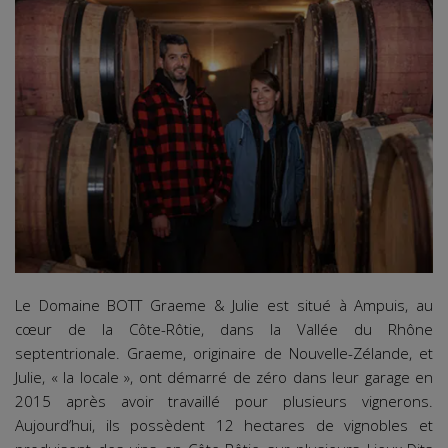
Le Domaine BOTT Graeme & Julie est situé à Ampuis, au
cœur de la Côte-Rôtie, dans la Vallée du Rhône
septentrionale. Graeme, originaire de Nouvelle-Zélande, et
Julie, « la locale », ont démarré de zéro dans leur garage en
2015 après avoir travaillé pour plusieurs vignerons.
Aujourd’hui, ils possèdent 12 hectares de vignobles et