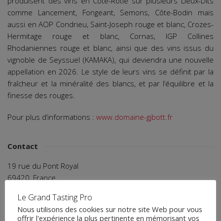
produisent des vins en Côte-Rôtie sur plusieurs Lieux-Dits
comme Lancement, Fongeant, Semons, Côte-Bodin mais
aussi en AOP Condrieu, Saint-Joseph rouge et blanc, Crozes-
Hermitage rouge et blanc, Cornas, IGP Collines
Rhodaniennes rouge et blanc, ainsi que des vins issus du
vignoble de Seyssuel (KAMAKA), qui deviendra une nouvelle
appellation en 2026. Le style de leurs vins se définit par la
fraîcheur et la minéralité des blancs, et par l’équilibre et la
finesse des rouges.
Pour plus d’informations :
www.domaine-gjbott.fr
Contact
19 rue du Pont Royal
69420, France
Tél. : 09 53 14 73 86
Le Grand Tasting Pro
bott@domaine-gjbott.fr
Nous utilisons des cookies sur notre site Web pour vous
offrir l'expérience la plus pertinente en mémorisant vos