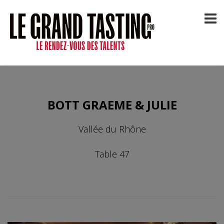
BOTT GRAEME & JULIE
Vallée du Rhône
Table 47