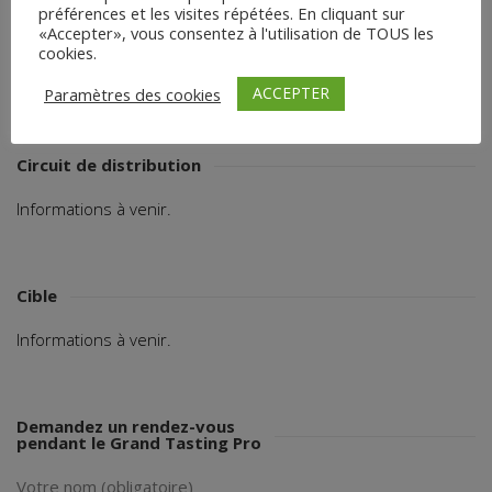
préférences et les visites répétées. En cliquant sur
ACCÉDEZ AU SITE
«Accepter», vous consentez à l'utilisation de TOUS les
cookies.
Partagez :
ACCEPTER
Paramètres des cookies
Circuit de distribution
Informations à venir.
Cible
Informations à venir.
Demandez un rendez-vous
pendant le Grand Tasting Pro
Votre nom (obligatoire)