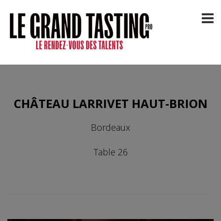
CHÂTEAU LARRIVET HAUT-BRION
Bordeaux
Table 26