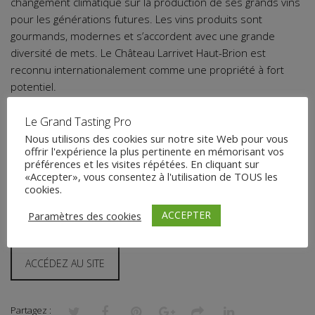
changement climatique sur la production de ses grands vins
pour les générations futures. Les vins produits sont
gourmands, modernes et s’accordent avec une grande
diversité de mets. Le Château Larrivet Haut-Brion est
reconnu internationalement comme une propriété à fort
potentiel.
Le Grand Tasting Pro
Contact
Nous utilisons des cookies sur notre site Web pour vous
offrir l'expérience la plus pertinente en mémorisant vos
84 avenue de Cadaujac
préférences et les visites répétées. En cliquant sur
33850 Léognan, France
«Accepter», vous consentez à l'utilisation de TOUS les
cookies.
Tél. : 05 56 64 75 51
Fax : 05 56 64 53 47
ACCEPTER
Paramètres des cookies
secretariat@larrivethautbrion.fr
ACCÉDEZ AU SITE
Partagez :