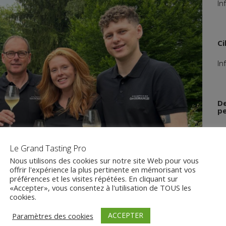
In
Ci
In
De
pe
Vo
Le Grand Tasting Pro
Nous utilisons des cookies sur notre site Web pour vous
offrir l'expérience la plus pertinente en mémorisant vos
Vo
préférences et les visites répétées. En cliquant sur
«Accepter», vous consentez à l'utilisation de TOUS les
cookies.
ACCEPTER
Paramètres des cookies
Ob