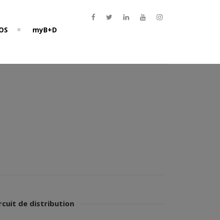
OS
myB+D
rcuit de distribution