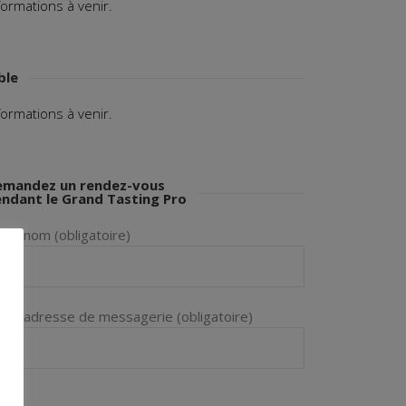
formations à venir.
ble
formations à venir.
mandez un rendez-vous
ndant le Grand Tasting Pro
tre nom (obligatoire)
tre adresse de messagerie (obligatoire)
jet